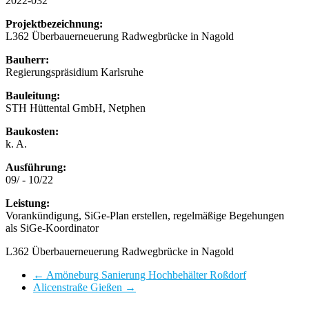
2022-032
Projektbezeichnung:
L362 Überbauerneuerung Radwegbrücke in Nagold
Bauherr:
Regierungspräsidium Karlsruhe
Bauleitung:
STH Hüttental GmbH, Netphen
Baukosten:
k. A.
Ausführung:
09/ - 10/22
Leistung:
Vorankündigung, SiGe-Plan erstellen, regelmäßige Begehungen
als SiGe-Koordinator
L362 Überbauerneuerung Radwegbrücke in Nagold
←
Amöneburg Sanierung Hochbehälter Roßdorf
Alicenstraße Gießen
→