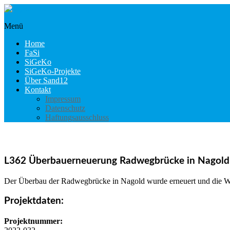
Skip
to
Menü
content
sigeko.internet-
marburg.de
Home
FaSi
SiGeKo
SiGeKo-Projekte
Über Sand12
Kontakt
Impressum
Datenschutz
Haftungsausschluss
L362 Überbauerneuerung Radwegbrücke in Nagold
Der Überbau der Radwegbrücke in Nagold wurde erneuert und die Wid
Projektdaten:
Projektnummer: