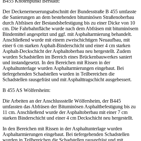
B455 Knotenpunkt Berstadt:
Der Deckenerneuerungsabschnitt der Bundesstraße B 455 umfasste
die Sanierungen an dem bestehenden bituminösen Straßenoberbau
durch Abfräsen der Bestandsbefestigung bis zu einer Dicke von 10
cm. Die Fahrbahnfläche wurde nach dem Abfräsen mit bituminösem
Bindemittel angespritzt und ggf. mit Asphaltarmierung behandelt.
Anschließend wurde mit einem zweischichtigen Neuaufbau, mit
einer 6 cm starken Asphalt-Binderschicht und einer 4 cm starken
Asphalt-Deckschicht der Asphaltoberbau neu hergestellt. Zudem
wurden Schadstellen im Bereich eines Brückenbauwerkes saniert
und instandgesetzt. In den Bereichen mit Rissen in der
Asphaltunterlage wurden Asphaltarmierungen eingebaut. Bei
tiefergehenden Schadstellen wurden in Teilbereichen die
Schadstellen rausgefräst und mit Asphalttragschicht ausgebessert.
B 455 AS Wölfersheim:
Die Arbeiten an der Anschlussstelle Wölfersheim, der B445
umfassten das Abfräsen der Bituminösen Asphaltbefestigung bis zu
11 cm. Anschließend wurde der Asphaltoberbau mit einer 7 cm
starken Binderschicht und einer 4 cm Deckschicht neu hergestellt.
In den Bereichen mit Rissen in der Asphaltunterlage wurden
Asphaltarmierungen eingebaut. Bei tiefergehenden Schadstellen
wurden in Teilbereichen die Schadstellen rausgefräst und mit