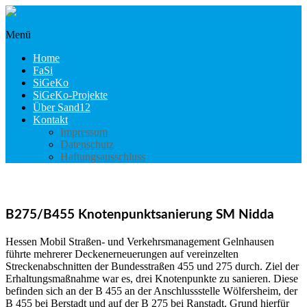
Skip
to
Menü
content
sigeko.internet-
marburg.de
Home
FaSi
SiGeKo
SiGeKo-Projekte
Über Sand12
Kontakt
Impressum
Datenschutz
Haftungsausschluss
B275/B455 Knotenpunktsanierung SM Nidda
Hessen Mobil Straßen- und Verkehrsmanagement Gelnhausen
führte mehrerer Deckenerneuerungen auf vereinzelten
Streckenabschnitten der Bundesstraßen 455 und 275 durch. Ziel der
Erhaltungsmaßnahme war es, drei Knotenpunkte zu sanieren. Diese
befinden sich an der B 455 an der Anschlussstelle Wölfersheim, der
B 455 bei Berstadt und auf der B 275 bei Ranstadt. Grund hierfür