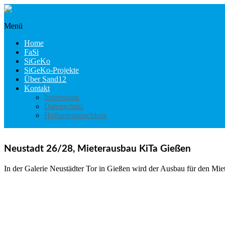
Skip
to
content
Menü
sigeko.internet-
marburg.de
Home
FaSi
SiGeKo
SiGeKo-Projekte
Über Sand12
Kontakt
Impressum
Datenschutz
Haftungsausschluss
Neustadt 26/28, Mieterausbau KiTa Gießen
In der Galerie Neustädter Tor in Gießen wird der Ausbau für den Miete