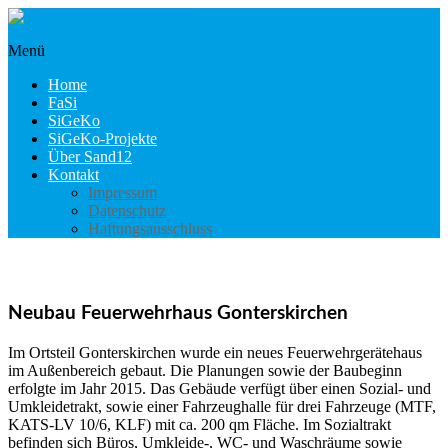
Skip
to
Menü
content
sigeko.internet-
marburg.de
Home
FaSi
SiGeKo
SiGeKo-Projekte
Über Sand12
Kontakt
Impressum
Datenschutz
Haftungsausschluss
Neubau Feuerwehrhaus Gonterskirchen
Im Ortsteil Gonterskirchen wurde ein neues Feuerwehrgerätehaus
im Außenbereich gebaut. Die Planungen sowie der Baubeginn
erfolgte im Jahr 2015. Das Gebäude verfügt über einen Sozial- und
Umkleidetrakt, sowie einer Fahrzeughalle für drei Fahrzeuge (MTF,
KATS-LV 10/6, KLF) mit ca. 200 qm Fläche. Im Sozialtrakt
befinden sich Büros, Umkleide-, WC- und Waschräume sowie