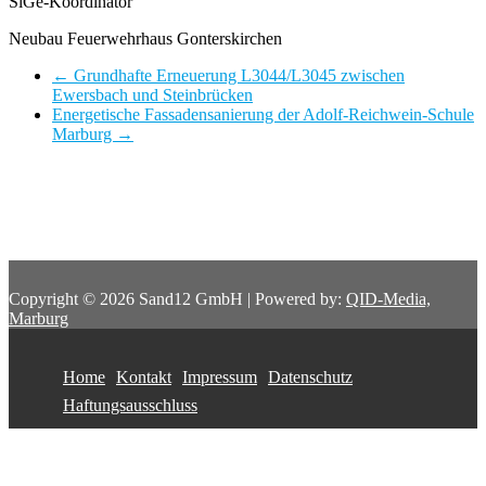
SiGe-Koordinator
Neubau Feuerwehrhaus Gonterskirchen
←
Grundhafte Erneuerung L3044/L3045 zwischen
Ewersbach und Steinbrücken
Energetische Fassadensanierung der Adolf-Reichwein-Schule
Marburg
→
Copyright © 2026 Sand12 GmbH | Powered by:
QID-Media,
Marburg
Home
Kontakt
Impressum
Datenschutz
Haftungsausschluss
Wir verwenden Cookies, um sicherzustellen, dass wir Ihnen die
beste Erfahrung auf unserer Website bieten. Wenn Sie diese Seite
weiterhin nutzen, gehen wir davon aus, dass Sie damit zufrieden